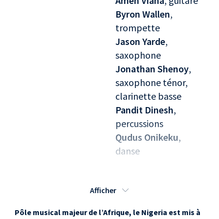
Amen Viana
, guitare
Byron Wallen
,
trompette
Jason Yarde
,
saxophone
Jonathan Shenoy
,
saxophone ténor,
clarinette basse
Pandit Dinesh
,
percussions
Qudus Onikeku
,
danse
ENTRACTE
Afficher
Seconde partie : Seun Kuti
Pôle musical majeur de l’Afrique, le Nigeria est mis à
Seun Anikulapo-Kuti
,