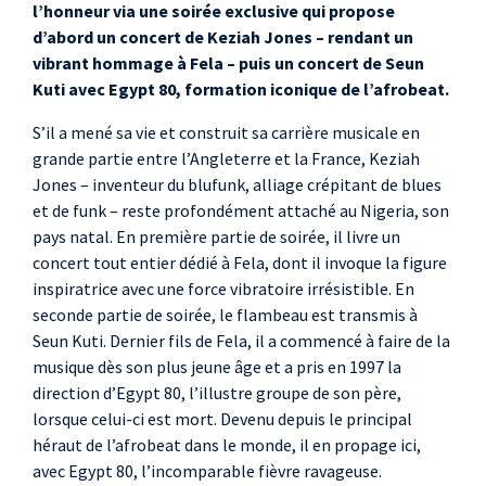
& Egypt 80
l’honneur via une soirée exclusive qui propose
chant, saxophone
d’abord un concert de Keziah Jones – rendant un
alto
vibrant hommage à Fela – puis un concert de Seun
Oyebola Akinola Adio
Kuti avec Egypt 80, formation iconique de l’afrobeat.
, saxophone ténor
S’il a mené sa vie et construit sa carrière musicale en
Adebowale Osunnibu
grande partie entre l’Angleterre et la France, Keziah
, saxophone baryton
Jones – inventeur du blufunk, alliage crépitant de blues
Oladimeji Akinyele
,
et de funk – reste profondément attaché au Nigeria, son
trompette
pays natal. En première partie de soirée, il livre un
Adefolarin Idowu
concert tout entier dédié à Fela, dont il invoque la figure
inspiratrice avec une force vibratoire irrésistible. En
Adedoyin
, trompette
seconde partie de soirée, le flambeau est transmis à
Joy Opara
, chant,
Seun Kuti. Dernier fils de Fela, il a commencé à faire de la
danse
musique dès son plus jeune âge et a pris en 1997 la
Kunle Justice
, basse
direction d’Egypt 80, l’illustre groupe de son père,
Fabrice Fila
,
lorsque celui-ci est mort. Devenu depuis le principal
saxophone ténor
héraut de l’afrobeat dans le monde, il en propage ici,
avec Egypt 80, l’incomparable fièvre ravageuse.
Mario Orsinet
,