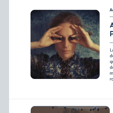
A
L
d
q
d
m
r