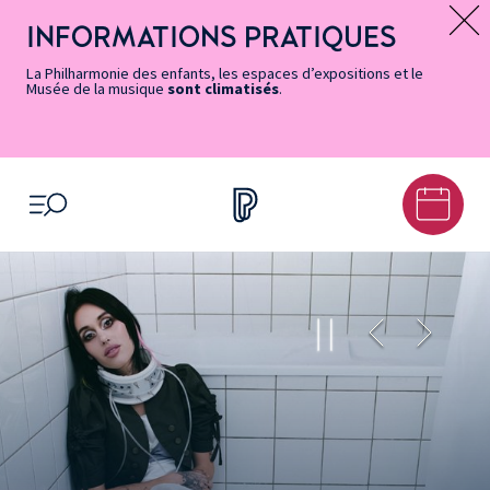
Vers
Menu
Menu
Aller
Pied
Plan
Recherche
la
accès
principal
au
de
du
INFORMATIONS PRATIQUES
Message d’information
page
rapides
contenu
page
site
Accessibilité
principal
La Philharmonie des enfants, les espaces d’expositions et le
Musée de la musique
sont climatisés
.
OUVRIR LE MENU