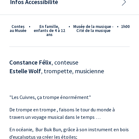
Infos Accessibilité
Contes
•
En famille,
•
Musée de la musique -
•
1h00
au Musée
enfants de 4 à 12
Cité de la musique
ans
Constance Félix
, conteuse
Estelle Wolf
, trompette, musicienne
"Les Cuivres, ça trompe énormément"
De trompe en trompe , faisons le tour du monde à
travers un voyage musical dans le temps …
En océanie, Bur Buk Bun, grâce à son instrument en bois
d’eucalyptus va créer les étoiles;