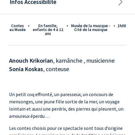
Infos Accessibilité
Contes
•
En famille,
•
Musée de la musique -
•
1h00
au Musée
enfants de 4 à 12
Cité de la musique
ans
Anouch Krikorian
, kamânche , musicienne
Sonia Koskas
, conteuse
Un petit coq effronté, un paresseux, un concours de
mensonges, une jeune fille sortie de la mer, un voyage
lointain et aussi une perdrix, des pierres qui pleurent, un
amoureux éperdu…
Les contes choisis pour ce spectacle sont tous d’origine