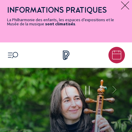
Vers
Menu
Menu
Aller
Pied
Plan
Recherche
la
accès
principal
au
de
du
INFORMATIONS PRATIQUES
Message d’information
page
rapides
contenu
page
site
Accessibilité
principal
La Philharmonie des enfants, les espaces d’expositions et le
Musée de la musique
sont climatisés
.
OUVRIR LE MENU