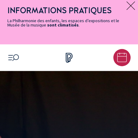
Vers
Menu
Menu
Aller
Pied
Plan
Recherche
la
accès
principal
au
de
du
INFORMATIONS PRATIQUES
Message d’information
page
rapides
contenu
page
site
Accessibilité
principal
La Philharmonie des enfants, les espaces d’expositions et le
Musée de la musique
sont climatisés
.
OUVRIR LE MENU