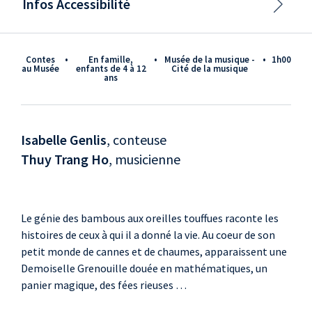
Infos Accessibilité
Contes
•
En famille,
•
Musée de la musique -
•
1h00
au Musée
enfants de 4 à 12
Cité de la musique
ans
Isabelle Genlis
, conteuse
Thuy Trang Ho
, musicienne
Le génie des bambous aux oreilles touffues raconte les
histoires de ceux à qui il a donné la vie. Au coeur de son
petit monde de cannes et de chaumes, apparaissent une
Demoiselle Grenouille douée en mathématiques, un
panier magique, des fées rieuses …