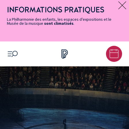
Vers
Menu
Menu
Aller
Pied
Plan
Recherche
la
accès
principal
au
de
du
INFORMATIONS PRATIQUES
Message d’information
page
rapides
contenu
page
site
Accessibilité
principal
La Philharmonie des enfants, les espaces d’expositions et le
Musée de la musique
sont climatisés
.
OUVRIR LE MENU