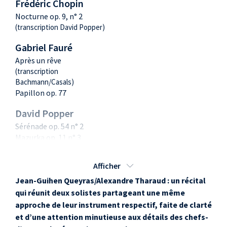
Frédéric Chopin
Nocturne op. 9, n° 2
(transcription David Popper)
Gabriel Fauré
Après un rêve
(transcription
Bachmann/Casals)
Papillon op. 77
David Popper
Sérénade op. 54 n° 2
Mazurka op. 11 n° 3
Fritz Kreisler
Afficher
Liebsleid
Jean-Guihen Queyras/Alexandre Tharaud : un r
écital
Liebesfreud
qui réunit deux solistes partageant une même
Johannes Brahms
approche de leur instrument respectif, faite de clarté
Danses hongroises
et d
’
une attention minutieuse aux détails des chefs-
n° 1, 4, 11, 2, 14 & 5