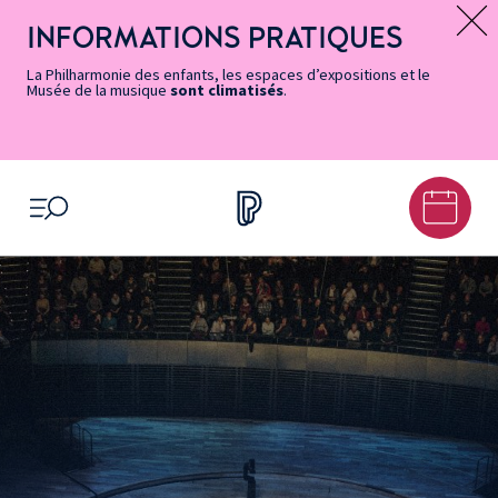
Vers
Menu
Menu
Aller
Pied
Plan
Recherche
la
accès
principal
au
de
du
INFORMATIONS PRATIQUES
Message d’information
page
rapides
contenu
page
site
Accessibilité
principal
La Philharmonie des enfants, les espaces d’expositions et le
Musée de la musique
sont climatisés
.
OUVRIR LE MENU