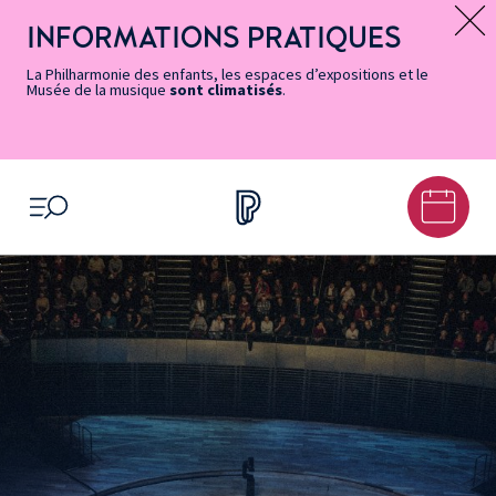
Vers
Menu
Menu
Aller
Pied
Plan
Recherche
la
accès
principal
au
de
du
INFORMATIONS PRATIQUES
Message d’information
page
rapides
contenu
page
site
Accessibilité
principal
La Philharmonie des enfants, les espaces d’expositions et le
Musée de la musique
sont climatisés
.
OUVRIR LE MENU