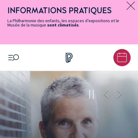
Vers
Menu
Menu
Aller
Pied
Plan
Recherche
la
accès
principal
au
de
du
INFORMATIONS PRATIQUES
Message d’information
page
rapides
contenu
page
site
Accessibilité
principal
La Philharmonie des enfants, les espaces d’expositions et le
Musée de la musique
sont climatisés
.
OUVRIR LE MENU