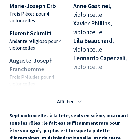
Marie-Joseph Erb
Anne Gastinel
,
Trois Pièces pour 4
violoncelle
violoncelles
Xavier Phillips
,
violoncelle
Florent Schmitt
Lila Beauchard
,
Andante religioso pour 4
violoncelles
violoncelle
Leonardo Capezzali
,
Auguste-Joseph
violoncelle
Franchomme
Trois Préludes pour 4
violoncelles
Frédérique de Faye-
Afficher
Jozin
Suite sylvestre pour 4
Sept violoncelles à la fête, seuls en scène, incarnant
violoncelles
tous les rôles : le fait est suffisamment rare pour
être souligné, qui plus est lorsque la palette
d’interprètes, multigénérationnelle, est de cette