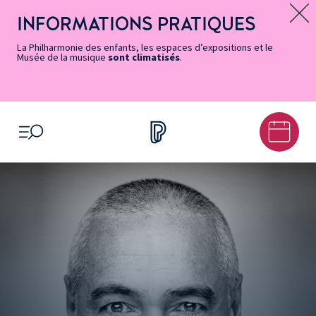
Vers
Menu
Menu
Aller
Pied
Plan
Recherche
la
accès
principal
au
de
du
INFORMATIONS PRATIQUES
Message d’information
page
rapides
contenu
page
site
Accessibilité
principal
La Philharmonie des enfants, les espaces d’expositions et le
Musée de la musique
sont climatisés
.
OUVRIR LE MENU