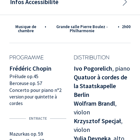
Infos Accessibilité
Musique de
•
Grande salle Pierre Boulez -
•
2h00
chambre
Philharmonie
PROGRAMME
DISTRIBUTION
Frédéric Chopin
Ivo Pogorelich
, piano
Prélude op.45
Quatuor à cordes de
Berceuse op. 57
la Staatskapelle
Concerto pour piano n°2
Berlin
version pour quintette à
Wolfram Brandl
,
cordes
violon
ENTRACTE
Krzysztof Specjał
,
violon
Mazurkas op. 59
Yulia Deyneka
, alto