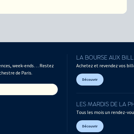
LA BOURSE AUX BIL
férences, week-ends… Restez
Achetez et revendez vos bille
chestre de Paris.
Découvrir
LES MARDIS DE LA 
Tous les mois un rendez-vou
Découvrir