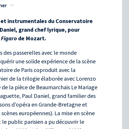
Almaviva
her
Chun Li
, Barbarina
Alix de Guérines
, Marcellina
s et instrumentales du Conservatoire
August Chevalier
, Bartolo
 Daniel, grand chef lyrique, pour
Antonin Alloncle
, Basilio, Don Curzio
 Figaro
de Mozart.
Nicolas Hézelot
, Antonio
nts des passerelles avec le monde
quérir une solide expérience de la scène
atoire de Paris coproduit avec la
mier de la trilogie élaborée avec Lorenzo
e de la pièce de Beaumarchais Le Mariage
 baguette, Paul Daniel, grand familier des
maisons d’opéra en Grande-Bretagne et
es scènes européennes). La mise en scène
e public parisien a pu découvrir le