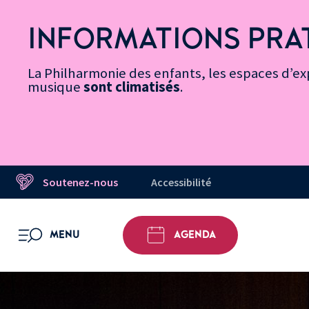
Vers
Menu
Menu
Aller
Pied
Plan
Recherche
la
accès
principal
au
de
du
INFORMATIONS PRA
page
rapides
contenu
page
site
Message d’information
Accessibilité
principal
La Philharmonie des enfants, les espaces d’exp
musique
sont climatisés
.
Soutenez-nous
Accessibilité
MENU
AGENDA
OUVRIR LE MENU