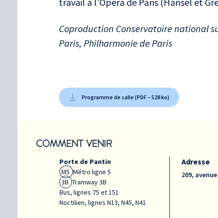
travail à l’Opéra de Paris (Hänsel et Gr
Coproduction Conservatoire national s
Paris, Philharmonie de Paris
Programme de salle (PDF – 528 ko)
COMMENT VENIR
Adresse
Porte de Pantin
M5
Métro ligne 5
209, avenue
3B
Tramway 3B
Bus, lignes 75 et 151
Noctilien, lignes N13, N45, N41