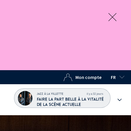
Mon compte
FR
LANGUE C
il y a 32 jours
JAZZ À LA VILLETTE
FAIRE LA PART BELLE À LA VITALITÉ
DE LA SCÈNE ACTUELLE