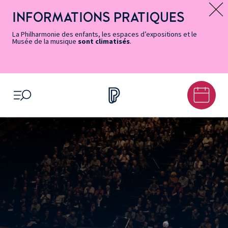
Vers
Menu
Menu
Aller
Pied
Plan
Recherche
la
accès
principal
au
de
du
INFORMATIONS PRATIQUES
Message d’information
page
rapides
contenu
page
site
Accessibilité
principal
La Philharmonie des enfants, les espaces d’expositions et le
Musée de la musique
sont climatisés
.
OUVRIR LE MENU