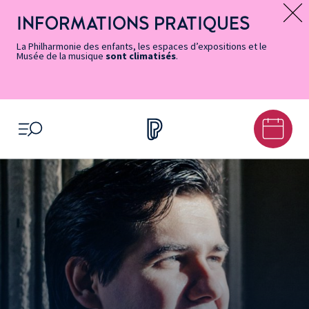
Vers
Menu
Menu
Aller
Pied
Plan
Recherche
la
accès
principal
au
de
du
INFORMATIONS PRATIQUES
Message d’information
page
rapides
contenu
page
site
Accessibilité
principal
La Philharmonie des enfants, les espaces d’expositions et le
Musée de la musique
sont climatisés
.
OUVRIR LE MENU