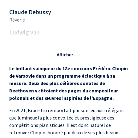
Claude Debussy
Rêverie
Ludwig van
Beethoven
Sonate n°21 Op.53
Afficher
"Waldstein"
Frederic Mompou
Le brillant vainqueur du 18e concours Frédéric Chopin
Glossa sobre "Au clair de la
de Varsovie dans un programme éclectique à sa
lune"
mesure. Deux des plus célèbres sonates de
Beethoven y côtoient des pages du compositeur
Isaac Albéniz
polonais et des œuvres inspirées de l’Espagne.
"El Puerto", extrait du
livre I
En 2021, Bruce Liu remportait par son jeu aussi élégant
que lumineux la plus convoitée et prestigieuse des
Franz Liszt
compétitions pianistiques. Il est donc naturel de
Rhapsodie espagnole
retrouver Chopin, honoré par deux de ses plus beaux