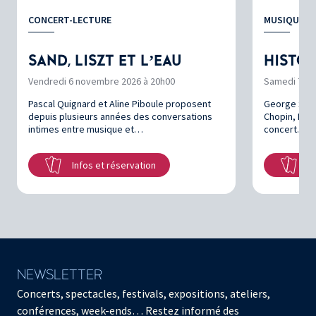
CONCERT-LECTURE
MUSIQUE D
SAND, LISZT ET L’EAU
HISTOI
Vendredi 6 novembre 2026 à 20h00
Samedi 7 no
Pascal Quignard et Aline Piboule proposent
George Sand
depuis plusieurs années des conversations
Chopin, Lisz
intimes entre musique et…
concert. Le
Infos et réservation
In
NEWSLETTER
Concerts, spectacles, festivals, expositions, ateliers,
conférences, week-ends… Restez informé des