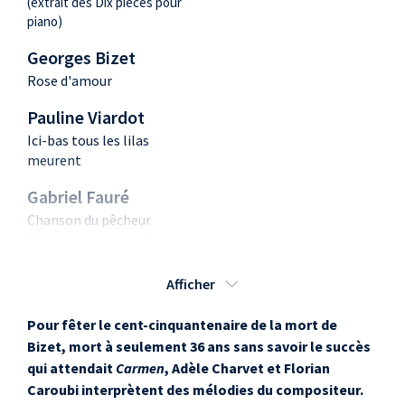
(extrait des Dix pièces pour
piano)
Georges Bizet
Rose d'amour
Pauline Viardot
Ici-bas tous les lilas
meurent
Gabriel Fauré
Chanson du pêcheur
Romance sans paroles op.
17 n° 3
Afficher
Georges Bizet
Vieille chanson
Pour fêter le cent-cinquantenaire de la mort de
Bizet, mort à seulement 36 ans sans savoir le succès
Charles Gounod
qui attendait
Carmen
, Adèle Charvet et Florian
Ô ma belle rebelle
Caroubi interprètent des mélodies du compositeur.