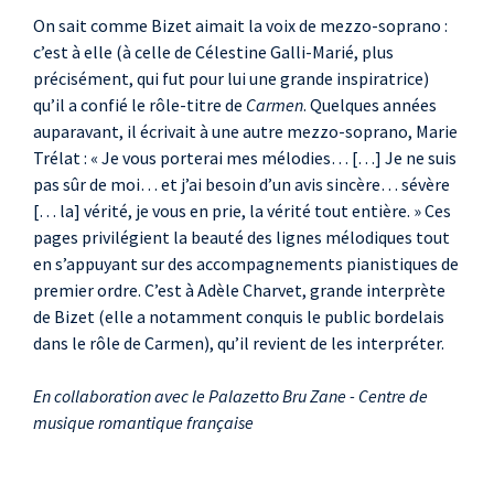
Georges Bizet
On sait comme Bizet aimait la voix de mezzo-soprano :
Chanson d'avril
c’est à elle (à celle de Célestine Galli-Marié, plus
Nocturne en ré majeur
précisément, qui fut pour lui une grande inspiratrice)
Absence
qu’il a confié le rôle-titre de
Carmen
. Quelques années
Pauline Viardot
auparavant, il écrivait à une autre mezzo-soprano, Marie
Trélat : « Je vous porterai mes mélodies… […] Je ne suis
Madrid
pas sûr de moi… et j’ai besoin d’un avis sincère… sévère
Georges Bizet
[… la] vérité, je vous en prie, la vérité tout entière. » Ces
Guitare
pages privilégient la beauté des lignes mélodiques tout
en s’appuyant sur des accompagnements pianistiques de
premier ordre. C’est à Adèle Charvet, grande interprète
de Bizet (elle a notamment conquis le public bordelais
dans le rôle de Carmen), qu’il revient de les interpréter.
En collaboration avec le Palazetto Bru Zane - Centre de
musique romantique française