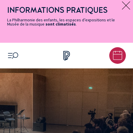
Vers
Menu
Menu
Aller
Pied
Plan
Recherche
la
accès
principal
au
de
du
INFORMATIONS PRATIQUES
Message d’information
page
rapides
contenu
page
site
Accessibilité
principal
La Philharmonie des enfants, les espaces d’expositions et le
Musée de la musique
sont climatisés
.
OUVRIR LE MENU