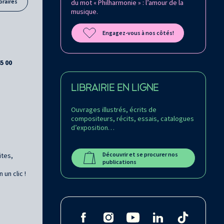
oraires
du mot « Philharmonie » : l’amour de la
musique.
Engagez-vous à nos côtés!
45 00
LIBRAIRIE EN LIGNE
Ouvrages illustrés, écrits de
compositeurs, récits, essais, catalogues
d’exposition…
Découvrir et se procurer nos
ites,
publications
un clic !