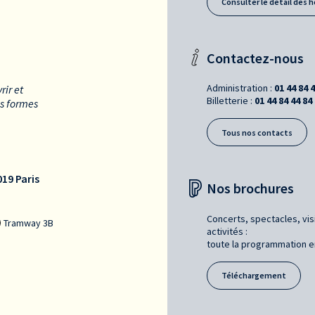
Consulter le détail des h
Contactez-nous
Administration :
01 44 84 
rir et
Billetterie :
01 44 84 44 84
es formes
Tous nos contacts
19 Paris
Nos brochures
Concerts, spectacles, vis
Tramway 3B
activités :
toute la programmation en 
Téléchargement