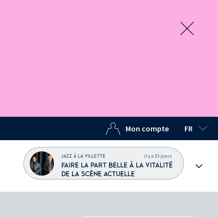
Mon compte
FR
LANGUE C
il y a 33 jours
JAZZ À LA VILLETTE
FAIRE LA PART BELLE À LA VITALITÉ
DE LA SCÈNE ACTUELLE