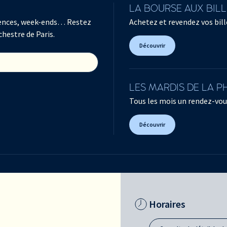
LA BOURSE AUX BIL
férences, week-ends… Restez
Achetez et revendez vos bille
chestre de Paris.
Découvrir
LES MARDIS DE LA 
Tous les mois un rendez-vou
Découvrir
Horaires