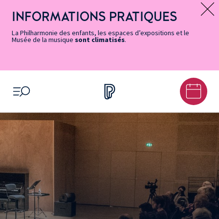
Vers
Menu
Menu
Aller
Pied
Plan
Recherche
la
accès
principal
au
de
du
INFORMATIONS PRATIQUES
Message d’information
page
rapides
contenu
page
site
Accessibilité
principal
La Philharmonie des enfants, les espaces d’expositions et le
Musée de la musique
sont climatisés
.
OUVRIR LE MENU