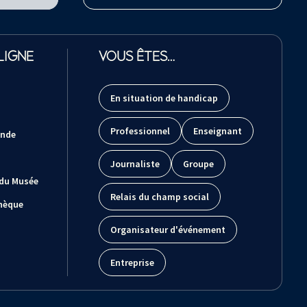
LIGNE
VOUS ÊTES…
En situation de handicap
Professionnel
Enseignant
ande
Journaliste
Groupe
 du Musée
Relais du champ social
hèque
Organisateur d'événement
Entreprise