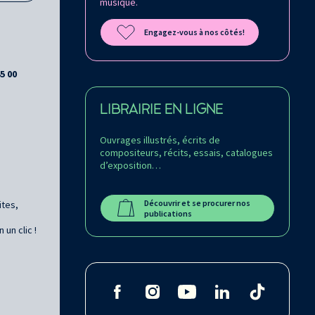
musique.
Engagez-vous à nos côtés!
45 00
LIBRAIRIE EN LIGNE
Ouvrages illustrés, écrits de
compositeurs, récits, essais, catalogues
d’exposition…
Découvrir et se procurer nos
ites,
publications
un clic !