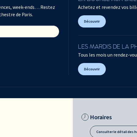
férences, week-ends… Restez
Achetez et revendez vos bille
chestre de Paris.
Découvrir
LES MARDIS DE LA 
Tous les mois un rendez-vou
Découvrir
Horaires
Consulter le détail des h