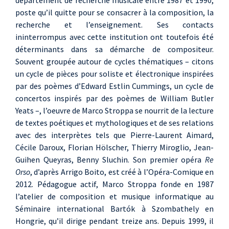
département de recherche musicale entre 1987 et 1990,
poste qu’il quitte pour se consacrer à la composition, la
recherche et l’enseignement. Ses contacts
ininterrompus avec cette institution ont toutefois été
déterminants dans sa démarche de compositeur.
Souvent groupée autour de cycles thématiques – citons
un cycle de pièces pour soliste et électronique inspirées
par des poèmes d’Edward Estlin Cummings, un cycle de
concertos inspirés par des poèmes de William Butler
Yeats –, l’oeuvre de Marco Stroppa se nourrit de la lecture
de textes poétiques et mythologiques et de ses relations
avec des interprètes tels que Pierre-Laurent Aimard,
Cécile Daroux, Florian Hölscher, Thierry Miroglio, Jean-
Guihen Queyras, Benny Sluchin. Son premier opéra
Re
Orso
, d’après Arrigo Boito, est créé à l’Opéra-Comique en
2012. Pédagogue actif, Marco Stroppa fonde en 1987
l’atelier de composition et musique informatique au
Séminaire international Bartók à Szombathely en
Hongrie, qu’il dirige pendant treize ans. Depuis 1999, il