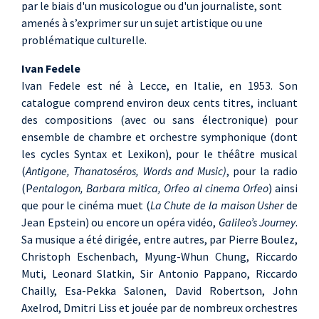
par le biais d'un musicologue ou d'un journaliste, sont
amenés à s’exprimer sur un sujet artistique ou une
problématique culturelle.
Ivan Fedele
Ivan Fedele est né à Lecce, en Italie, en 1953. Son
catalogue comprend environ deux cents titres, incluant
des compositions (avec ou sans électronique) pour
ensemble de chambre et orchestre symphonique (dont
les cycles Syntax et Lexikon), pour le théâtre musical
(
Antigone, Thanatoséros, Words and Music)
, pour la radio
(P
entalogon, Barbara mitica, Orfeo al cinema Orfeo
) ainsi
que pour le cinéma muet (
La Chute de la maison Usher
de
Jean Epstein) ou encore un opéra vidéo,
Galileo’s Journey
.
Sa musique a été dirigée, entre autres, par Pierre Boulez,
Christoph Eschenbach, Myung-Whun Chung, Riccardo
Muti, Leonard Slatkin, Sir Antonio Pappano, Riccardo
Chailly, Esa-Pekka Salonen, David Robertson, John
Axelrod, Dmitri Liss et jouée par de nombreux orchestres