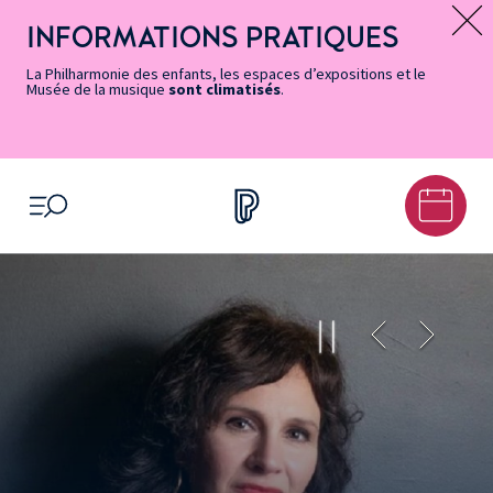
Vers
Menu
Menu
Aller
Pied
Plan
Recherche
la
accès
principal
au
de
du
INFORMATIONS PRATIQUES
Message d’information
page
rapides
contenu
page
site
Accessibilité
principal
La Philharmonie des enfants, les espaces d’expositions et le
Musée de la musique
sont climatisés
.
OUVRIR LE MENU