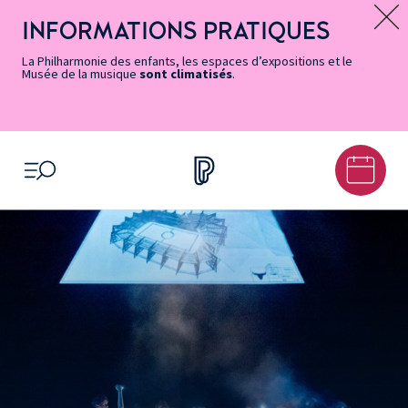
Vers
Menu
Menu
Aller
Pied
Plan
Recherche
la
accès
principal
au
de
du
INFORMATIONS PRATIQUES
Message d’information
page
rapides
contenu
page
site
Accessibilité
principal
La Philharmonie des enfants, les espaces d’expositions et le
Musée de la musique
sont climatisés
.
OUVRIR LE MENU