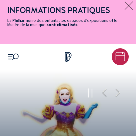
Vers
Menu
Menu
Aller
Pied
Plan
Recherche
la
accès
principal
au
de
du
INFORMATIONS PRATIQUES
Message d’information
page
rapides
contenu
page
site
Accessibilité
principal
La Philharmonie des enfants, les espaces d’expositions et le
Musée de la musique
sont climatisés
.
OUVRIR LE MENU