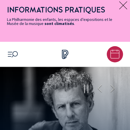
Vers
Menu
Menu
Aller
Pied
Plan
Recherche
la
accès
principal
au
de
du
INFORMATIONS PRATIQUES
Message d’information
page
rapides
contenu
page
site
Accessibilité
principal
La Philharmonie des enfants, les espaces d’expositions et le
Musée de la musique
sont climatisés
.
OUVRIR LE MENU