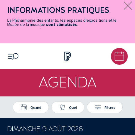
Vers
Menu
Menu
Aller
Pied
Plan
Recherche
la
accès
principal
au
de
du
INFORMATIONS PRATIQUES
Message d’information
page
rapides
contenu
page
site
Accessibilité
principal
La Philharmonie des enfants, les espaces d’expositions et le
Musée de la musique
sont climatisés
.
OUVRIR LE MENU
AGENDA
Quand
Quoi
Filtres
DIMANCHE 9 AOÛT 2026