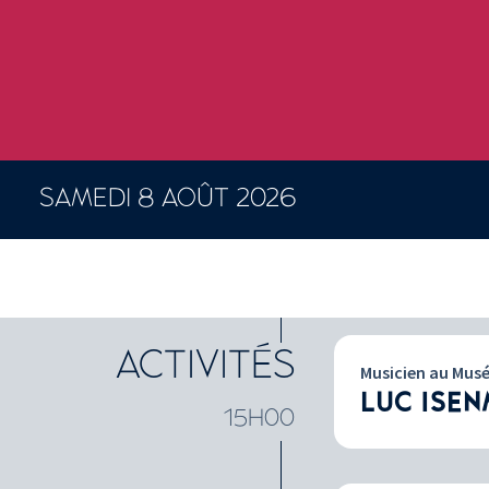
SAMEDI 8 AOÛT 2026
205 résultats
ACTIVITÉS
Musicien au Mus
LUC ISE
15H00