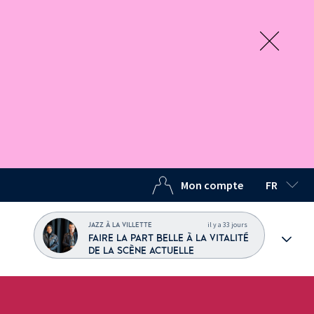
Mon compte
FR
LANGUE C
il y a 33 jours
JAZZ À LA VILLETTE
FAIRE LA PART BELLE À LA VITALITÉ
DE LA SCÈNE ACTUELLE