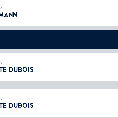
ée
NMANN
ée
TE DUBOIS
ée
TE DUBOIS