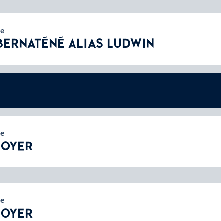
ée
BERNATÉNÉ ALIAS LUDWIN
ée
BOYER
ée
BOYER