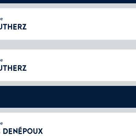
ée
UTHERZ
ée
UTHERZ
ée
C DENÉPOUX