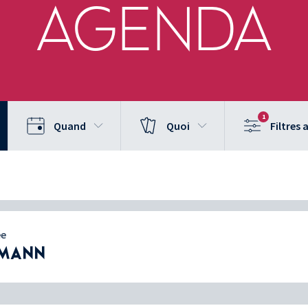
AGENDA
1
Quand
Quoi
Filtres
ée
NMANN