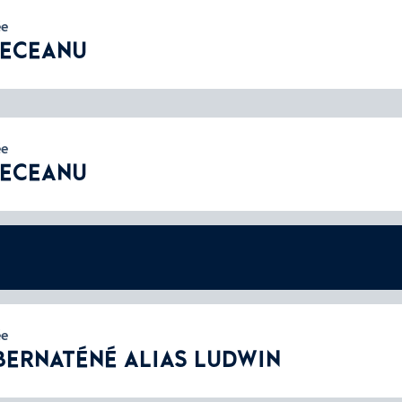
ée
RECEANU
ée
RECEANU
ée
BERNATÉNÉ ALIAS LUDWIN