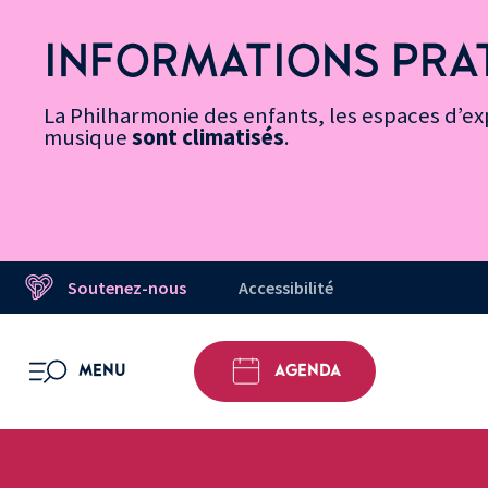
Vers
Menu
Menu
Aller
Pied
Plan
Recherche
la
accès
principal
au
de
du
INFORMATIONS PRA
page
rapides
contenu
page
site
Message d’information
Accessibilité
principal
La Philharmonie des enfants, les espaces d’exp
musique
sont climatisés
.
Soutenez-nous
Accessibilité
MENU
AGENDA
OUVRIR LE MENU