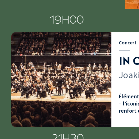
19H00
Concert
IN 
Joaki
Élément 
– l’icon
renfort 
21H30