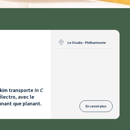
Le Studio - Philharmonie
akim transporte
In C
électro, avec le
onnant que planant.
En savoir plus