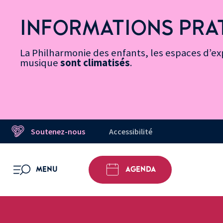
Vers
Menu
Menu
Aller
Pied
Plan
Recherche
la
accès
principal
au
de
du
INFORMATIONS PRA
page
rapides
contenu
page
site
Message d’information
Accessibilité
principal
La Philharmonie des enfants, les espaces d’exp
musique
sont climatisés
.
Soutenez-nous
Accessibilité
MENU
AGENDA
OUVRIR LE MENU