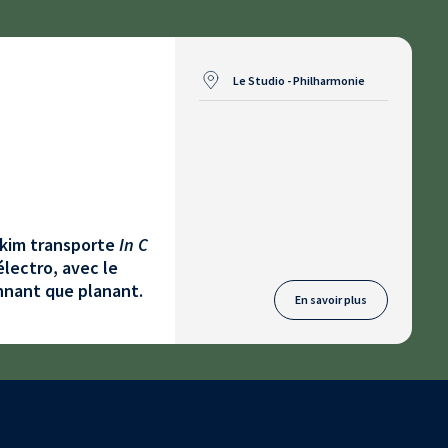
Le Studio - Philharmonie
akim transporte
In C
électro, avec le
onnant que planant.
En savoir plus