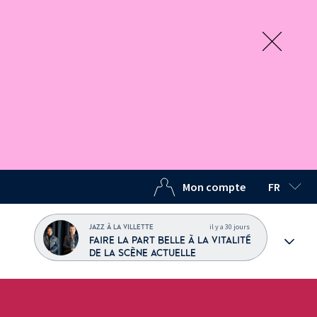
Mon compte
FR
LANGUE C
il y a 30 jours
JAZZ À LA VILLETTE
FAIRE LA PART BELLE À LA VITALITÉ
DE LA SCÈNE ACTUELLE