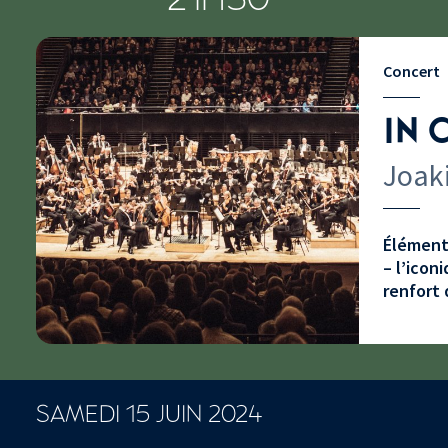
Concert
IN 
Joaki
Élément 
– l’icon
renfort 
SAMEDI 15 JUIN 2024