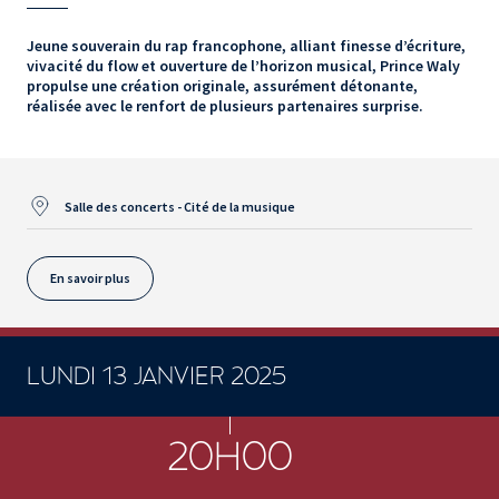
Jeune souverain du rap francophone, alliant finesse d’écriture,
vivacité du flow et ouverture de l’horizon musical, Prince Waly
propulse une création originale, assurément détonante,
réalisée avec le renfort de plusieurs partenaires surprise.
Salle des concerts - Cité de la musique
En savoir plus
LUNDI 13 JANVIER 2025
CONCERTS ET SPECTACLES
20H00