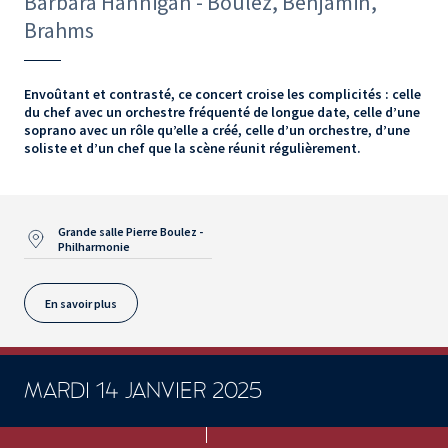
Barbara Hannigan - Boulez, Benjamin,
Brahms
Envoûtant et contrasté, ce concert croise les complicités : celle
du chef avec un orchestre fréquenté de longue date, celle d’une
soprano avec un rôle qu’elle a créé, celle d’un orchestre, d’une
soliste et d’un chef que la scène réunit régulièrement.
Grande salle Pierre Boulez -
Philharmonie
En savoir plus
MARDI 14 JANVIER 2025
CONCERTS ET SPECTACLES