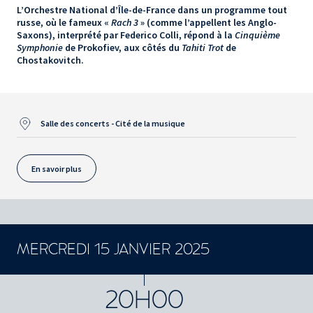
L’Orchestre National d’Île-de-France dans un programme tout
russe, où le fameux «
Rach 3
» (comme l’appellent les Anglo-
Saxons), interprété par Federico Colli, répond à la
Cinquième
Symphonie
de Prokofiev, aux côtés du
Tahiti Trot
de
Chostakovitch.
Salle des concerts - Cité de la musique
En savoir plus
MERCREDI 15 JANVIER 2025
CONCERTS ET SPECTACLES
20H00