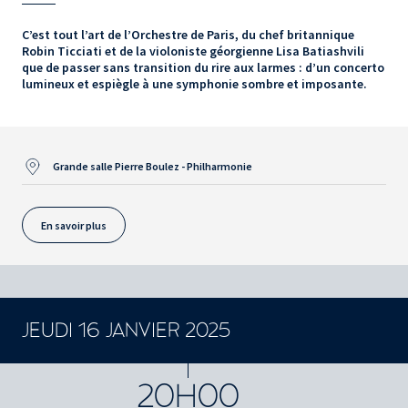
C’est tout l’art de l’Orchestre de Paris, du chef britannique
Robin Ticciati et de la violoniste géorgienne Lisa Batiashvili
que de passer sans transition du rire aux larmes : d’un concerto
lumineux et espiègle à une symphonie sombre et imposante.
Grande salle Pierre Boulez - Philharmonie
En savoir plus
JEUDI 16 JANVIER 2025
CONCERTS ET SPECTACLES
20H00