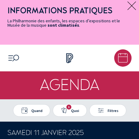
Vers
Menu
Menu
Aller
Pied
Plan
Recherche
la
accès
principal
au
de
du
INFORMATIONS PRATIQUES
Message d’information
page
rapides
contenu
page
site
Accessibilité
principal
La Philharmonie des enfants, les espaces d’expositions et le
Musée de la musique
sont climatisés
.
OUVRIR LE MENU
AGENDA
1
Quand
Quoi
Filtres
SAMEDI 11 JANVIER 2025