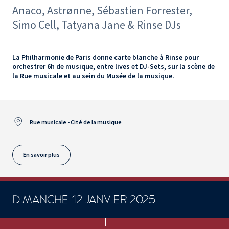
Anaco, Astrønne, Sébastien Forrester,
Simo Cell, Tatyana Jane & Rinse DJs
La Philharmonie de Paris donne carte blanche à Rinse pour
orchestrer 6h de musique, entre lives et DJ-Sets, sur la scène de
la Rue musicale et au sein du Musée de la musique.
Rue musicale - Cité de la musique
En savoir plus
DIMANCHE 12 JANVIER 2025
CONCERTS ET SPECTACLES