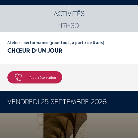
2079 résultats
ACTIVITÉS
17H30
Atelier - performance (pour tous, à partir de 8 ans)
CHŒUR D’UN JOUR
Infos et réservation
VENDREDI 25 SEPTEMBRE 2026