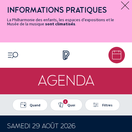
Vers
Menu
Menu
Aller
Pied
Plan
Recherche
la
accès
principal
au
de
du
INFORMATIONS PRATIQUES
Message d’information
page
rapides
contenu
page
site
Accessibilité
principal
La Philharmonie des enfants, les espaces d’expositions et le
Musée de la musique
sont climatisés
.
OUVRIR LE MENU
AGENDA
1
Quand
Quoi
Filtres
SAMEDI 29 AOÛT 2026