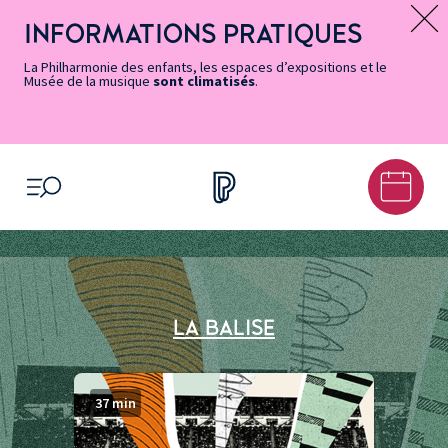
Vers
Menu
Menu
Aller
Pied
Plan
Recherche
la
accès
principal
au
de
du
INFORMATIONS PRATIQUES
Message d’information
page
rapides
contenu
page
site
Accessibilité
principal
La Philharmonie des enfants, les espaces d’expositions et le
Musée de la musique
sont climatisés
.
OUVRIR LE MENU
LA BALISE
Durée de l’épisode :
37 min