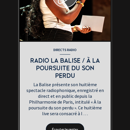
DIRECTS RADIO
RADIO LA BALISE / À LA
POURSUITE DU SON
PERDU
La Balise présente son huitième
spectacle radiophonique, enregistré en
direct et en public depuis la
Philharmonie de Paris, intitulé « À la
poursuite du son perdu ». Ce huitième
live sera consacré à l …
Écouter le
replay