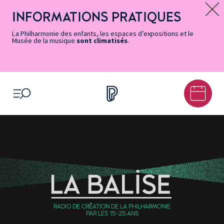
Vers
Menu
Menu
Aller
Pied
Plan
Recherche
la
accès
principal
au
de
du
INFORMATIONS PRATIQUES
Message d’information
page
rapides
contenu
page
site
Accessibilité
principal
La Philharmonie des enfants, les espaces d’expositions et le
Musée de la musique
sont climatisés
.
OUVRIR LE MENU
RADIO DE CRÉATION DE LA PHILHARMONIE
PAR LES 15-25 ANS