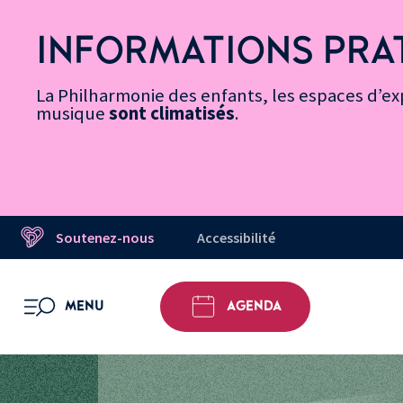
Vers
Menu
Menu
Aller
Pied
Plan
Recherche
la
accès
principal
au
de
du
INFORMATIONS PRA
page
rapides
contenu
page
site
Message d’information
Accessibilité
principal
La Philharmonie des enfants, les espaces d’exp
musique
sont climatisés
.
Soutenez-nous
Accessibilité
MENU
AGENDA
OUVRIR LE MENU