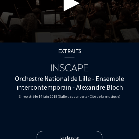
0
seconds
EXTRAITS
of
0
seconds
INSCAPE
Orchestre National de Lille - Ensemble
intercontemporain - Alexandre Bloch
Enregistré le 14 juin 2018 (Salle des concerts - Cité de la musique)
Lire la suite