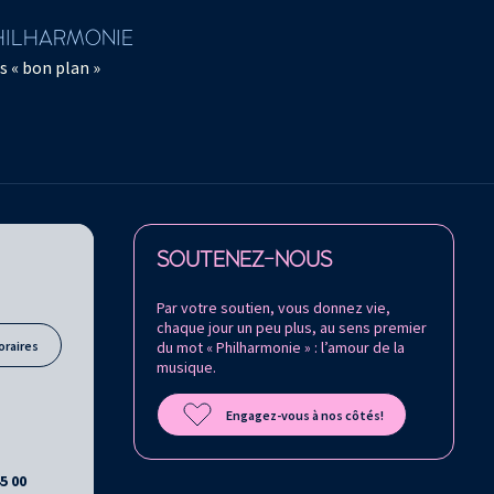
PHILHARMONIE
s « bon plan »
Retrouvez la Philharmonie de Paris sur
SOUTENEZ-NOUS
Par votre soutien, vous donnez vie,
chaque jour un peu plus, au sens premier
oraires
du mot « Philharmonie » : l’amour de la
musique.
Engagez-vous à nos côtés!
45 00