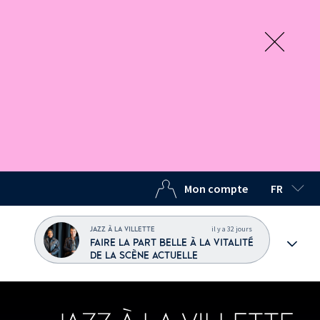
Mon compte
FR
LANGUE C
il y a 32 jours
JAZZ À LA VILLETTE
FAIRE LA PART BELLE À LA VITALITÉ
DE LA SCÈNE ACTUELLE