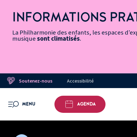
Vers
Menu
Menu
Aller
Pied
Plan
Recherche
la
accès
principal
au
de
du
INFORMATIONS PRA
page
rapides
contenu
page
site
Message d’information
Accessibilité
principal
La Philharmonie des enfants, les espaces d’exp
musique
sont climatisés
.
Soutenez-nous
Accessibilité
MENU
AGENDA
OUVRIR LE MENU