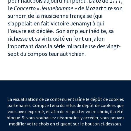
pour hautbois aujourd’hui perdu. Daté de 1777,
le
Concerto « Jeunehomme »
de Mozart tire son
surnom de la musicienne française (qui
s’appelait en fait Victoire Jenamy) à qui
l’œuvre est dédiée. Son ampleur inédite, sa
richesse et sa virtuosité en font un jalon
important dans la série miraculeuse des vingt-
sept du compositeur autrichien.
La visualisation de ce contenu entraîne le dépôt de cookies
partenaires. Compte tenu du refus de dépôt de cookies que
vous avez exprimé, et afin de respecter votre choix, il a été
bloqué. Si vous souhaitez néanmoins y accéder, vous pouvez
modifier votre choix en cliquant sur le bouton ci-dessous.