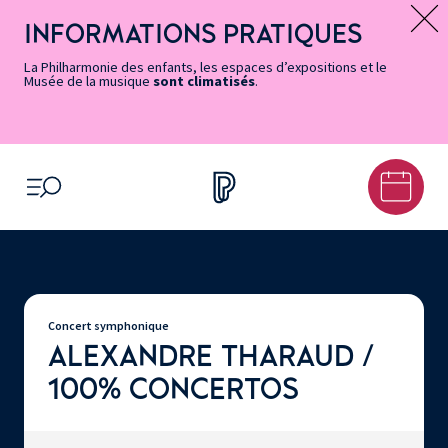
Vers
Menu
Menu
Aller
Pied
Plan
Recherche
la
accès
principal
au
de
du
INFORMATIONS PRATIQUES
Message d’information
page
rapides
contenu
page
site
Accessibilité
principal
La Philharmonie des enfants, les espaces d’expositions et le
Musée de la musique
sont climatisés
.
OUVRIR LE MENU
Concert symphonique
ALEXANDRE THARAUD /
100% CONCERTOS