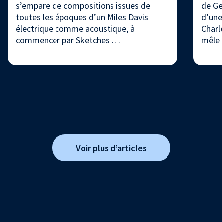
s’empare de compositions issues de
de Ge
toutes les époques d’un Miles Davis
d’une
électrique comme acoustique, à
Charl
commencer par Sketches …
mêle
Voir plus d’articles