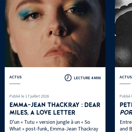
ACTUS
ACTUS
LECTURE 4 MIN
Publié le 17 juillet 2026
Publié 
EMMA-JEAN THACKRAY : DEAR
PET
MILES, A LOVE LETTER
PO
D’un « Tutu » version jungle à un « So
Entre
What » post-funk, Emma-Jean Thackray
and B