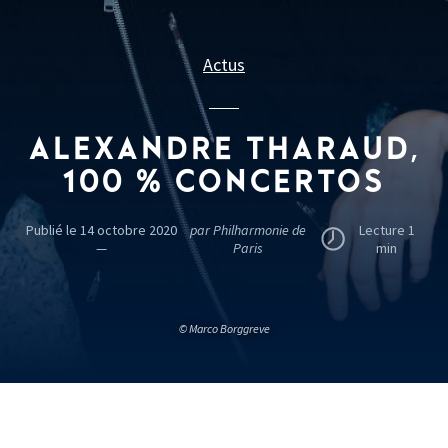
Actus
ALEXANDRE THARAUD,
100 % CONCERTOS
Publié le 14 octobre 2020
par Philharmonie de
Lecture 1
—
Paris
min
© Marco Borggreve