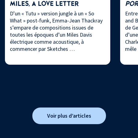
MILES, A LOVE LETTER
PO
D’un « Tutu » version jungle à un « So
Entre
What » post-funk, Emma-Jean Thackray
and B
s’empare de compositions issues de
de Ge
toutes les époques d’un Miles Davis
d’une
électrique comme acoustique, à
Charl
commencer par Sketches …
mêle
Voir plus d’articles