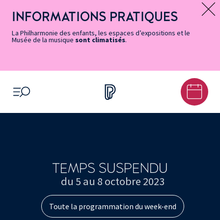
Vers
Menu
Menu
Aller
Pied
Plan
Recherche
la
accès
principal
au
de
du
INFORMATIONS PRATIQUES
Message d’information
page
rapides
contenu
page
site
Accessibilité
principal
La Philharmonie des enfants, les espaces d’expositions et le
Musée de la musique
sont climatisés
.
OUVRIR LE MENU
TEMPS SUSPENDU
du 5 au 8 octobre 2023
Toute la programmation du week-end