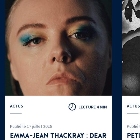
ACTUS
ACTUS
LECTURE 4 MIN
Publié le 17 juillet 2026
Publié 
EMMA-JEAN THACKRAY : DEAR
PET