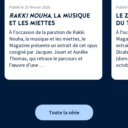
Publié le 25 février 2026
Publié 
RAKKI
NOUHA
, LA MUSIQUE
LE 
ET LES
MIETTES
DU 
À l’occasion de la parution de Rakki
À l’o
Nouha, la musique et les miettes, le
Magaz
Magazine présente un extrait de cet opus
extra
cosigné par Jacques Jouet et Aurélie
Dical
Thomas, qui retrace le parcours et
(doma
l’œuvre d’une …
octo
Toute la série