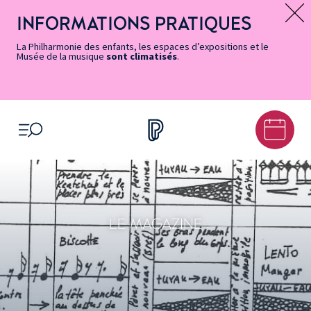
Vers
Menu
Menu
Aller
Pied
Plan
Recherche
la
accès
principal
au
de
du
INFORMATIONS PRATIQUES
Message d’information
page
rapides
contenu
page
site
Accessibilité
principal
La Philharmonie des enfants, les espaces d’expositions et le
Musée de la musique
sont climatisés
.
OUVRIR LE MENU
LE MAGAZINE