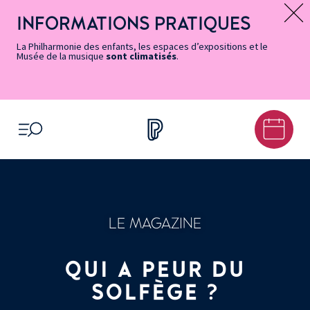
Vers
Menu
Menu
Aller
Pied
Plan
Recherche
la
accès
principal
au
de
du
INFORMATIONS PRATIQUES
Message d’information
page
rapides
contenu
page
site
Accessibilité
principal
La Philharmonie des enfants, les espaces d’expositions et le
Musée de la musique
sont climatisés
.
OUVRIR LE MENU
LE MAGAZINE
QUI A PEUR DU
SOLFÈGE ?