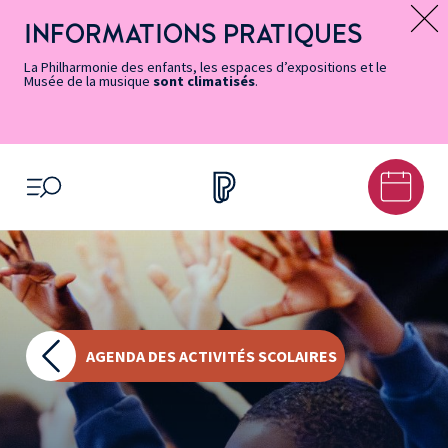
Vers
Menu
Menu
Aller
Pied
Plan
Recherche
la
accès
principal
au
de
du
INFORMATIONS PRATIQUES
Message d’information
page
rapides
contenu
page
site
Accessibilité
principal
La Philharmonie des enfants, les espaces d’expositions et le
Musée de la musique
sont climatisés
.
OUVRIR LE MENU
AGENDA DES ACTIVITÉS SCOLAIRES