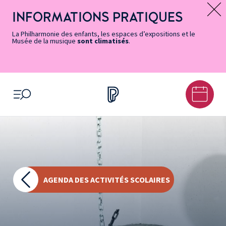
Vers
Menu
Menu
Aller
Pied
Plan
Recherche
la
accès
principal
au
de
du
INFORMATIONS PRATIQUES
Message d’information
page
rapides
contenu
page
site
Accessibilité
principal
La Philharmonie des enfants, les espaces d’expositions et le
Musée de la musique
sont climatisés
.
OUVRIR LE MENU
AGENDA DES ACTIVITÉS SCOLAIRES