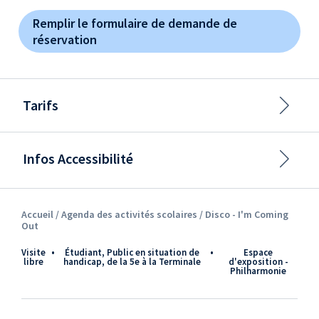
Remplir le formulaire de demande de
réservation
Tarifs
Infos Accessibilité
Accueil /
Agenda des activités scolaires
/ Disco - I'm Coming
Out
Visite
•
étudiant, Public en situation de
•
Espace
libre
handicap, de la 5e à la Terminale
d'exposition -
Philharmonie