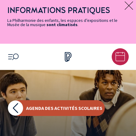
Vers
Menu
Menu
Aller
Pied
Plan
Recherche
la
accès
principal
au
de
du
INFORMATIONS PRATIQUES
Message d’information
page
rapides
contenu
page
site
Accessibilité
principal
La Philharmonie des enfants, les espaces d’expositions et le
Musée de la musique
sont climatisés
.
OUVRIR LE MENU
AGENDA DES ACTIVITÉS SCOLAIRES