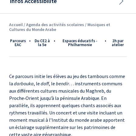
Infos Accessibilité
Accueil /
Agenda des activités scolaires
/ Musiques et
Cultures du Monde Arabe
Parcours
•
du CE2 à
•
Espaces éducatifs -
•
2h par
EAC
la 5e
Philharmonie
atelier
Ce parcours initie les élèves au jeu des tambours comme
la
darbouka
, le
daff
, le
bendir
… instruments communs
aux différentes cultures musicales du Maghreb, du
Proche‑Orient jusqu’à la péninsule Arabique. En
parallèle, ils apprennent quelques chants associés aux
rythmes travaillés. Un concert et une visite incluant un
moment musical à l’Institut du monde arabe apportent
un éclairage supplémentaire sur les patrimoines de
cette vaste aire géographique.