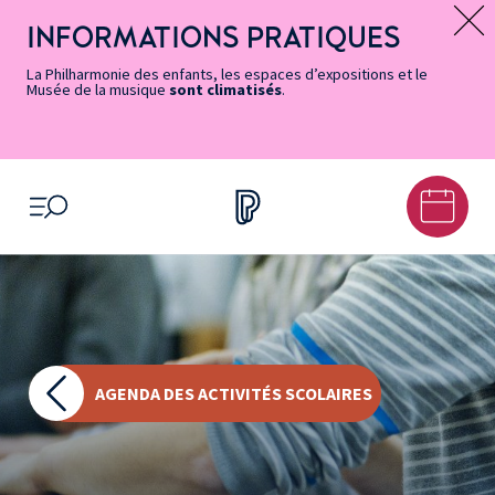
Vers
Menu
Menu
Aller
Pied
Plan
Recherche
la
accès
principal
au
de
du
INFORMATIONS PRATIQUES
Message d’information
page
rapides
contenu
page
site
Accessibilité
principal
La Philharmonie des enfants, les espaces d’expositions et le
Musée de la musique
sont climatisés
.
OUVRIR LE MENU
AGENDA DES ACTIVITÉS SCOLAIRES