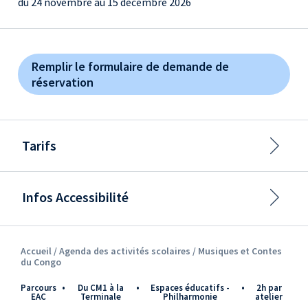
du 24 novembre au 15 décembre 2026
Remplir le formulaire de demande de
réservation
Tarifs
Infos Accessibilité
Accueil /
Agenda des activités scolaires
/ Musiques et Contes
du Congo
Parcours
•
du CM1 à la
•
Espaces éducatifs -
•
2h par
EAC
Terminale
Philharmonie
atelier