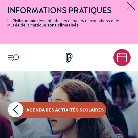
Vers
Menu
Menu
Aller
Pied
Plan
Recherche
la
accès
principal
au
de
du
INFORMATIONS PRATIQUES
Message d’information
page
rapides
contenu
page
site
Accessibilité
principal
La Philharmonie des enfants, les espaces d’expositions et le
Musée de la musique
sont climatisés
.
OUVRIR LE MENU
AGENDA DES ACTIVITÉS SCOLAIRES