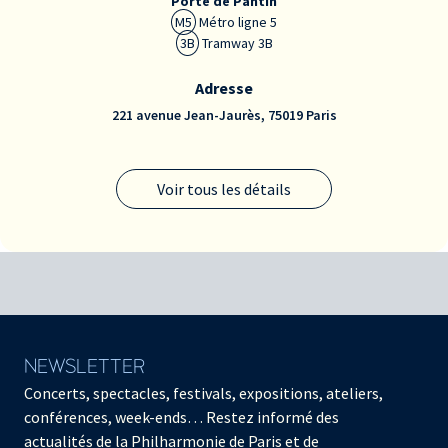
Porte de Pantin
M5
Métro ligne 5
Il est vrai qu’Amour a ses
3B
Tramway 3B
peines
Airs, 1689
Adresse
221 avenue Jean-Jaurès, 75019 Paris
Voir tous les détails
NEWSLETTER
Concerts, spectacles, festivals, expositions, ateliers,
conférences, week-ends… Restez informé des
actualités de la Philharmonie de Paris et de