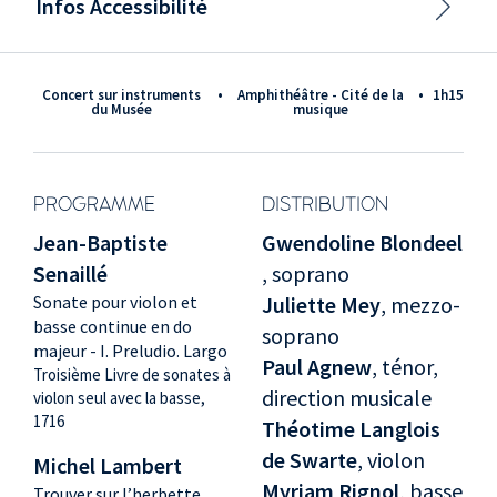
Infos Accessibilité
Concert sur instruments
•
Amphithéâtre - Cité de la
•
1h15
du Musée
musique
PROGRAMME
DISTRIBUTION
Jean-Baptiste
Gwendoline Blondeel
Senaillé
, soprano
Sonate pour violon et
Juliette Mey
, mezzo-
basse continue en do
soprano
majeur - I. Preludio. Largo
Paul Agnew
, ténor,
Troisième Livre de sonates à
direction musicale
violon seul avec la basse,
1716
Théotime Langlois
de Swarte
, violon
Michel Lambert
Myriam Rignol
, basse
Trouver sur l’herbette