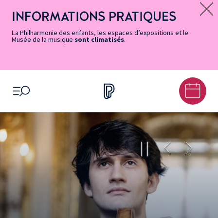
Vers
Menu
Menu
Aller
Pied
Plan
Recherche
la
accès
principal
au
de
du
INFORMATIONS PRATIQUES
Message d’information
page
rapides
contenu
page
site
Accessibilité
principal
La Philharmonie des enfants, les espaces d’expositions et le
Musée de la musique
sont climatisés
.
OUVRIR LE MENU