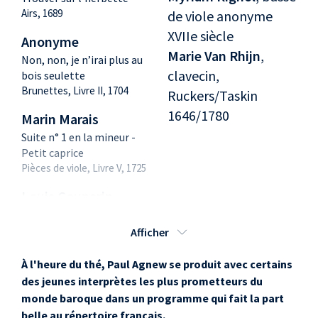
Airs, 1689
de viole anonyme
XVIIe siècle
Anonyme
Marie Van Rhijn
,
Non, non, je n’irai plus au
clavecin,
bois seulette
Brunettes, Livre II, 1704
Ruckers/Taskin
1646/1780
Marin Marais
Suite n° 1 en la mineur -
Petit caprice
Pièces de viole, Livre V, 1725
Louis Couperin
Grande Passacaille en do
Afficher
Anonyme
J’avais cru qu’en vous
À l'heure du thé, Paul Agnew se produit avec certains
aimant
des jeunes interprètes les plus prometteurs du
Brunettes, Livre I, 1703
monde baroque dans un programme qui fait la part
belle au répertoire français.