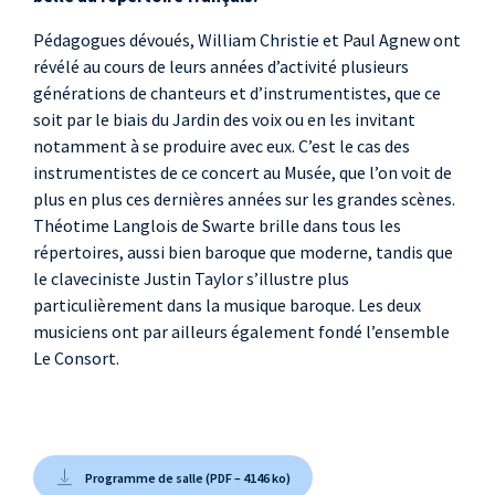
Michel Lambert
Par mes chants tristes et
Pédagogues dévoués, William Christie et Paul Agnew ont
touchants
révélé au cours de leurs années d’activité plusieurs
Airs, 1689
générations de chanteurs et d’instrumentistes, que ce
soit par le biais du Jardin des voix ou en les invitant
Anonyme
notamment à se produire avec eux. C’est le cas des
Sur cette charmante rive
instrumentistes de ce concert au Musée, que l’on voit de
Brunettes, Livre III, 1711
plus en plus ces dernières années sur les grandes scènes.
Michel Lambert
Théotime Langlois de Swarte brille dans tous les
Amour je me suis plaint
répertoires, aussi bien baroque que moderne, tandis que
cent fois
le claveciniste Justin Taylor s’illustre plus
Airs, 1689
particulièrement dans la musique baroque. Les deux
musiciens ont par ailleurs également fondé l’ensemble
Jean-Philippe
Le Consort.
Rameau
Le Vezinet
Jean Lacquemant dit
Dubuisson
Programme de salle (PDF – 4146 ko)