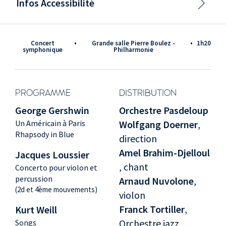
Infos Accessibilité
Concert
•
Grande salle Pierre Boulez -
•
1h20
symphonique
Philharmonie
PROGRAMME
DISTRIBUTION
George Gershwin
Orchestre Pasdeloup
Un Américain à Paris
Wolfgang Doerner
,
Rhapsody in Blue
direction
Amel Brahim-Djelloul
Jacques Loussier
, chant
Concerto pour violon et
percussion
Arnaud Nuvolone
,
(2d et 4ème mouvements)
violon
Franck Tortiller
,
Kurt Weill
Orchestre jazz
Songs