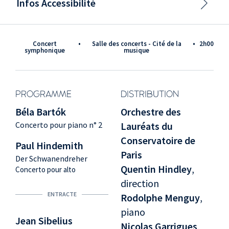
Infos Accessibilité
Concert
•
Salle des concerts - Cité de la
•
2h00
symphonique
musique
PROGRAMME
DISTRIBUTION
Béla Bartók
Orchestre des
Concerto pour piano n° 2
Lauréats du
Conservatoire de
Paul Hindemith
Paris
Der Schwanendreher
Quentin Hindley
,
Concerto pour alto
direction
ENTRACTE
Rodolphe Menguy
,
piano
Jean Sibelius
Nicolas Garrigues
,