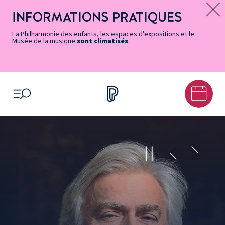
Vers
Menu
Menu
Aller
Pied
Plan
Recherche
la
accès
principal
au
de
du
INFORMATIONS PRATIQUES
Message d’information
page
rapides
contenu
page
site
Accessibilité
principal
La Philharmonie des enfants, les espaces d’expositions et le
Musée de la musique
sont climatisés
.
OUVRIR LE MENU