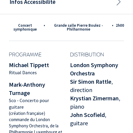
Infos Accessibilité
Concert
•
Grande salle Pierre Boulez -
•
2h00
symphonique
Philharmonie
PROGRAMME
DISTRIBUTION
Michael Tippett
London Symphony
Ritual Dances
Orchestra
Sir Simon Rattle
,
Mark-Anthony
direction
Turnage
Krystian Zimerman
,
Sco - Concerto pour
piano
guitare
(création française)
John Scofield
,
commande du London
guitare
Symphony Orchestra, de la
Philharmonie Luxembourg et