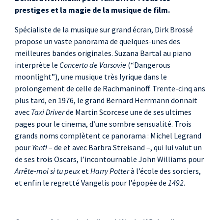
Laurence Rosenthal
prestiges et la magie de la musique de film.
Hollywood Follies
Spécialiste de la musique sur grand écran, Dirk Brossé
propose un vaste panorama de quelques-unes des
meilleures bandes originales. Suzana Bartal au piano
interprète le
Concerto de Varsovie
(“Dangerous
moonlight”), une musique très lyrique dans le
prolongement de celle de Rachmaninoff. Trente-cinq ans
plus tard, en 1976, le grand Bernard Herrmann donnait
avec
Taxi Driver
de Martin Scorcese une de ses ultimes
pages pour le cinema, d’une sombre sensualité. Trois
grands noms complètent ce panorama : Michel Legrand
pour
Yentl
– de et avec Barbra Streisand –, qui lui valut un
de ses trois Oscars, l’incontournable John Williams pour
Arrête-moi si tu peux
et
Harry Potter
à l’école des sorciers,
et enfin le regretté Vangelis pour l’épopée de
1492
.