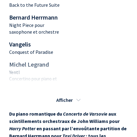
Back to the Future Suite
Bernard Herrmann
Night Piece pour
saxophone et orchestre
Vangelis
Conquest of Paradise
Michel Legrand
Yentl
Concertino pour piano et
orchestre
John Williams
Afficher
Harry Potter Main Theme
Escapades pour
Du piano romantique du
Concerto de Varsovie
aux
saxophone alto et
scintillements orchestraux de John Williams pour
orchestre
Harry Potter
en passant par l’envoûtante partition de
Bernard Herrmann pour
Taxi Driver
: tous les