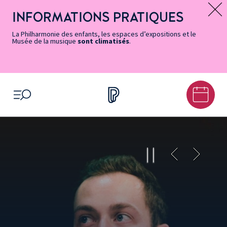
Vers
Menu
Menu
Aller
Pied
Plan
Recherche
la
accès
principal
au
de
du
INFORMATIONS PRATIQUES
Message d’information
page
rapides
contenu
page
site
Accessibilité
principal
La Philharmonie des enfants, les espaces d’expositions et le
Musée de la musique
sont climatisés
.
OUVRIR LE MENU