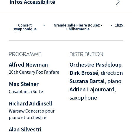
Infos Accessibilité
Concert
•
Grande salle Pierre Boulez -
•
1h25
symphonique
Philharmonie
PROGRAMME
DISTRIBUTION
Alfred Newman
Orchestre Pasdeloup
20th Century Fox Fanfare
Dirk Brossé
, direction
Suzana Bartal
, piano
Max Steiner
Adrien Lajoumard
,
Casablanca Suite
saxophone
Richard Addinsell
Warsaw Concerto pour
piano et orchestre
Alan Silvestri