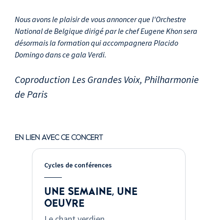
Quando al mio sen
(acte III) - extrait des Vèpres
Nous avons le plaisir de vous annoncer que l'Orchestre
siciliennes
National de Belgique dirigé par le chef Eugene Khon sera
È strano... Ah, fors'è lui...
désormais la formation qui accompagnera Placido
Sempre libera
Domingo dans ce gala Verdi.
(acte I) - extrati de la Traviata
Son io, mio Carlo... Per me
Coproduction Les Grandes Voix, Philharmonie
giunto
de Paris
(acte III) - extrait de Don
Carlo
Luisa Miller / Acte II : "Oh !
Fede negar potessi...
Quando le sere al placido"
EN LIEN AVEC CE CONCERT
Mentre gonfiarsi l'anima...
Oltre quel limite
Cycles de conférences
(acte I) - extrait d'Attila
Udiste... Mira, di acerbe
lagrime
UNE SEMAINE, UNE
(acte IV) - extrait du
OEUVRE
Trouvère
Le chant verdien