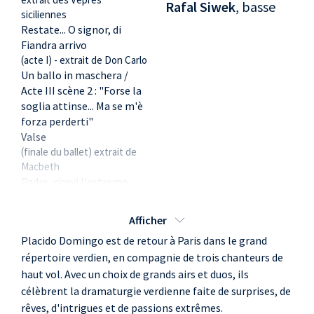
Rafal Siwek
, basse
siciliennes
Restate... O signor, di
Fiandra arrivo
(acte I) - extrait de Don Carlo
Un ballo in maschera /
Acte III scène 2 : "Forse la
soglia attinse... Ma se m'è
forza perderti"
Valse
(finale du ballet) extrait de
Macbeth
Padre, ricevi l'estremo
addio
(acte III) - extrait de Luisa
Afficher
Miller
Placido Domingo est de retour à Paris dans le grand
répertoire verdien, en compagnie de trois chanteurs de
ENTRACTE
haut vol. Avec un choix de grands airs et duos, ils
célèbrent la dramaturgie verdienne faite de surprises, de
I Vespri Siciliani, Ouverture
rêves, d'intrigues et de passions extrêmes.
Sogno, o son desto ?...