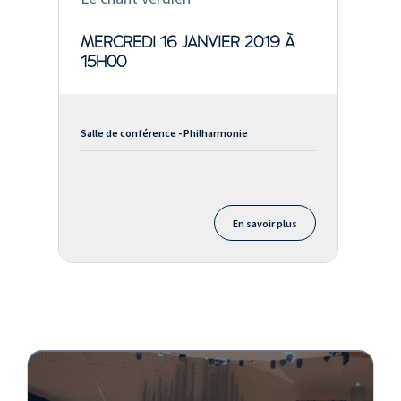
Tosca : E lucevan le stelle
BIS
Il barbiere di Siviglia : La
MERCREDI 16 JANVIER 2019 À
calunnia
15H00
BIS
Gianni Schicchi : O, mio
babbina caro
Salle de conférence - Philharmonie
BIS
Andrea Chénier : Nemico
della patria
BIS
En savoir plus