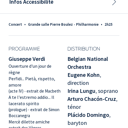
Infos Accessibilité
Concert
•
Grande salle Pierre Boulez - Philharmonie
•
2h25
PROGRAMME
DISTRIBUTION
Giuseppe Verdi
Belgian National
Ouverture d'un jour de
Orchestra
règne
Eugene Kohn
,
Perfidi... Pietà, rispetto,
direction
amore
Irina Lungu
, soprano
(acte IV) - extrait de Macbeth
A te l'estremo addio... Il
Arturo Chacón-Cruz
,
lacerato spirito
ténor
(prologue) - extrait de Simon
Plácido Domingo
,
Boccanegra
Mercè dilette amiche
baryton
extrait des Vèpres