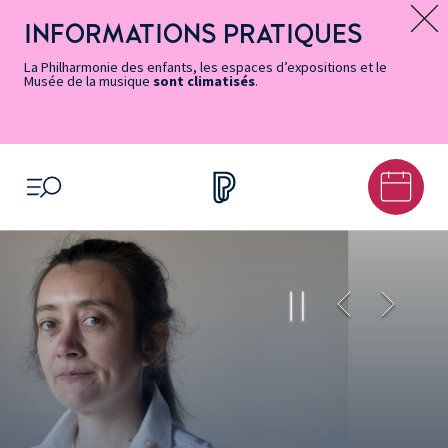
Vers
Menu
Menu
Aller
Pied
Plan
Recherche
la
accès
principal
au
de
du
INFORMATIONS PRATIQUES
Message d’information
page
rapides
contenu
page
site
Accessibilité
principal
La Philharmonie des enfants, les espaces d’expositions et le
Musée de la musique
sont climatisés
.
OUVRIR LE MENU